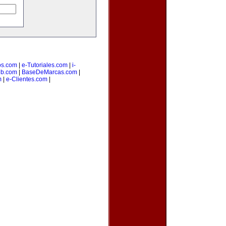
os.com
|
e-Tutoriales.com
|
i-
b.com
|
BaseDeMarcas.com
|
m
|
e-Clientes.com
|