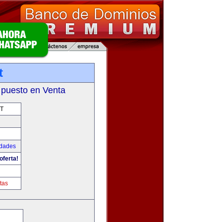
t
 puesto en Venta
T
udades
oferta!
tas