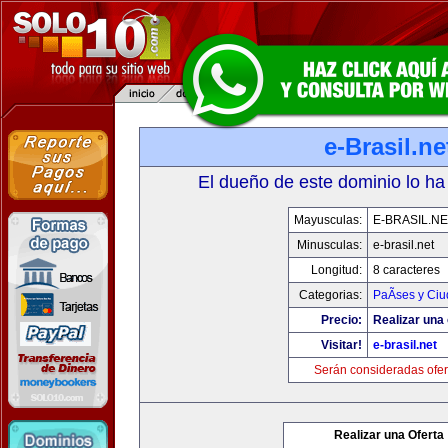
e-Brasil.ne
El dueño de este dominio lo ha
Mayusculas:
E-BRASIL.NE
Minusculas:
e-brasil.net
Longitud:
8 caracteres
Categorias:
PaÃ­ses y Ci
Precio:
Realizar una 
Visitar!
e-brasil.net
Serán consideradas ofer
Realizar una Oferta