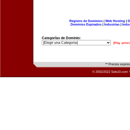
Registro de Dominios
|
Web Hosting
|
D
Dominios Expirados
|
Industrias
|
Indu
Categorías de Dominio:
[Pág. princi
** Precios expre
© 2002/2022 Solo10.com