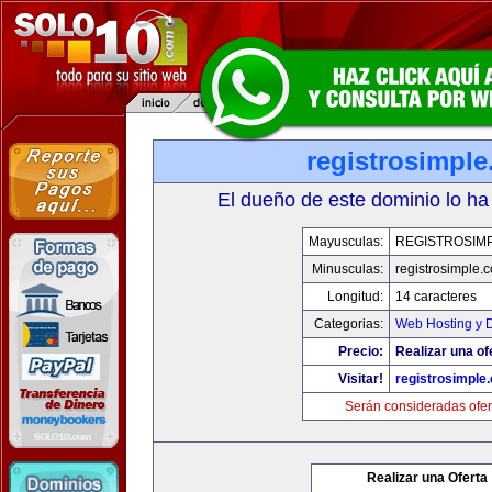
registrosimpl
El dueño de este dominio lo ha
Mayusculas:
REGISTROSIM
Minusculas:
registrosimple.
Longitud:
14 caracteres
Categorias:
Web Hosting y 
Precio:
Realizar una of
Visitar!
registrosimple
Serán consideradas ofer
Realizar una Oferta