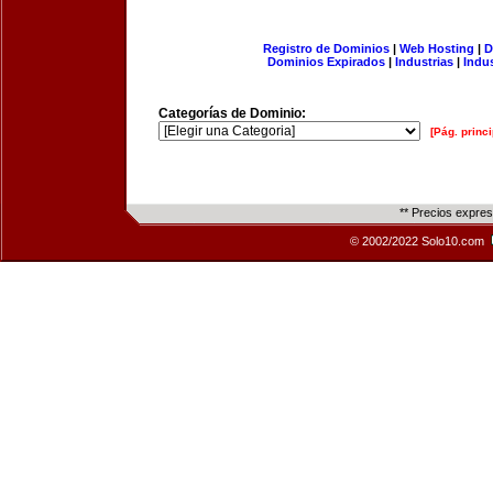
Registro de Dominios
|
Web Hosting
|
D
Dominios Expirados
|
Industrias
|
Indu
Categorías de Dominio:
[Pág. princi
** Precios expre
© 2002/2022 Solo10.com