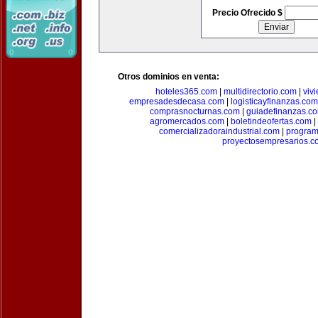
Precio Ofrecido $
Otros dominios en venta:
hoteles365.com
|
multidirectorio.com
|
viv
empresadesdecasa.com
|
logisticayfinanzas.com
comprasnocturnas.com
|
guiadefinanzas.c
agromercados.com
|
boletindeofertas.com
|
comercializadoraindustrial.com
|
progra
proyectosempresarios.c