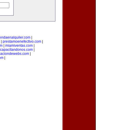
iendaenalquiler.com
|
|
prestamoenefectivo.com
|
om
|
miamiventas.com
|
capacitandonos.com
|
maciondewebs.com
|
om
|