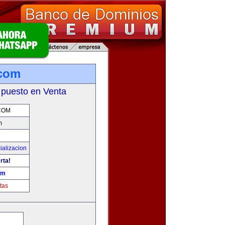
.com
 puesto en Venta
COM
m
ializacion
rta!
om
tas